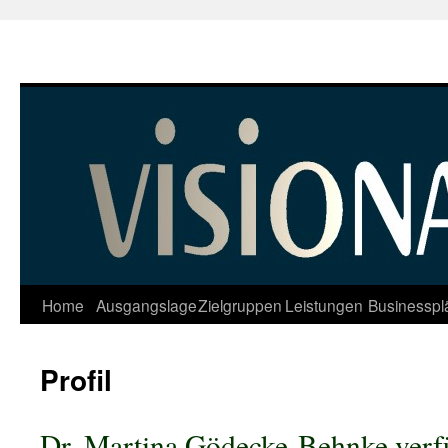
Home
Ausgangslage
Zielgruppen
Leistungen
Businesspl
Profil
Dr. Martina Gödecke-Behnke verf